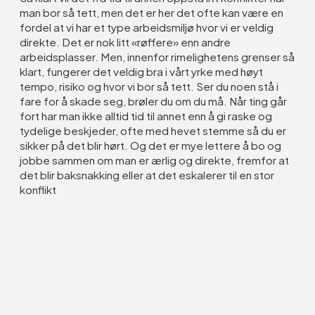
man bor så tett, men det er her det ofte kan være en
fordel at vi har et type arbeidsmiljø hvor vi er veldig
direkte. Det er nok litt «røffere» enn andre
arbeidsplasser. Men, innenfor rimelighetens grenser så
klart, fungerer det veldig bra i vårt yrke med høyt
tempo, risiko og hvor vi bor så tett. Ser du noen stå i
fare for å skade seg, brøler du om du må. Når ting går
fort har man ikke alltid tid til annet enn å gi raske og
tydelige beskjeder, ofte med hevet stemme så du er
sikker på det blir hørt. Og det er mye lettere å bo og
jobbe sammen om man er ærlig og direkte, fremfor at
det blir baksnakking eller at det eskalerer til en stor
konflikt