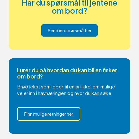
Har du spørsmål til jentene
om bord?
Send inn spørsmål her
Lurer du på hvordan du kan bli en fisker
om bord?
Brødtekst som leder til en artikkel om mulige
veier inn i havnæringen og hvor du kan søke
Finn mulige retninger her