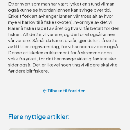
Etter hvert som man har vært i yrket en stund vil man
også kunne se hvordan lønnen kan svinge over tid.
Enkelt forklart avhenger lønnen vår tross alt av hvor
mye vi har lov til å fiske (kvoten), hvor mye av det vi
klarer å fiske i løpet av året og hva vi får betalt for den
fisken. Alt dette vil variere, og derfor vil også lønnen
vår variere. Så når du har et bra år, gjør du lurt i å sette
av litt til en regnværsdag, for vi har noen av dem også.
Denne artikkelen er ikke ment for å skremme noen
vekk fra yrket, for det har mange virkelig fantastiske
sider også. Det er likevel noen ting vi vil dere skal vite
før dere blir fiskere.
Tilbake til forsiden
Flere nyttige artikler: