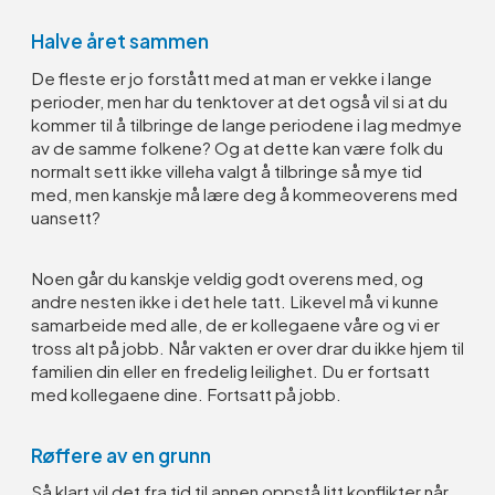
Halve året sammen
De fleste er jo forstått med at man er vekke i lange
perioder, men har du tenktover at det også vil si at du
kommer til å tilbringe de lange periodene i lag medmye
av de samme folkene? Og at dette kan være folk du
normalt sett ikke villeha valgt å tilbringe så mye tid
med, men kanskje må lære deg å kommeoverens med
uansett?
Noen går du kanskje veldig godt overens med, og
andre nesten ikke i det hele tatt. Likevel må vi kunne
samarbeide med alle, de er kollegaene våre og vi er
tross alt på jobb. Når vakten er over drar du ikke hjem til
familien din eller en fredelig leilighet. Du er fortsatt
med kollegaene dine. Fortsatt på jobb.
Røffere av en grunn
Så klart vil det fra tid til annen oppstå litt konflikter når