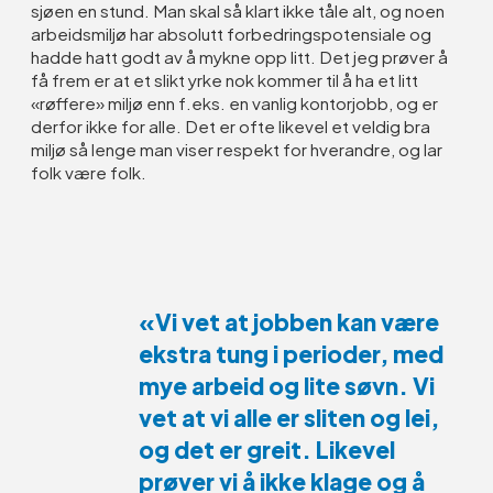
sjøen en stund. Man skal så klart ikke tåle alt, og noen
arbeidsmiljø har absolutt forbedringspotensiale og
hadde hatt godt av å mykne opp litt. Det jeg prøver å
få frem er at et slikt yrke nok kommer til å ha et litt
«røffere» miljø enn f.eks. en vanlig kontorjobb, og er
derfor ikke for alle. Det er ofte likevel et veldig bra
miljø så lenge man viser respekt for hverandre, og lar
folk være folk.
«Vi vet at jobben kan være
ekstra tung i perioder, med
mye arbeid og lite søvn. Vi
vet at vi alle er sliten og lei,
og det er greit. Likevel
prøver vi å ikke klage og å