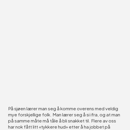
På sjøen lærer man seg å komme overens med veldig
mye forskjellige folk. Man lærer seg å si ifra, og at man
på samme måte må tåle å bli snakket til. Flere av oss
har nok fått litt «tykkere hud» etter å ha jobbet på